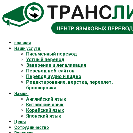
Перейти
Меню
Закрыть
к
содержимому
главная
Наши услуги
Письменный перевод
Устный перевод
Заверение и легализация
Перевод веб-сайтов
Перевод аудио и видео
Редактирование, верстка, переплет,
брошюровка
Языки
Английский язык
Китайский язык
Корейский язык
Японский язык
Цены
Cотрудничество