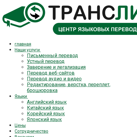
Перейти
Меню
Закрыть
к
содержимому
главная
Наши услуги
Письменный перевод
Устный перевод
Заверение и легализация
Перевод веб-сайтов
Перевод аудио и видео
Редактирование, верстка, переплет,
брошюровка
Языки
Английский язык
Китайский язык
Корейский язык
Японский язык
Цены
Cотрудничество